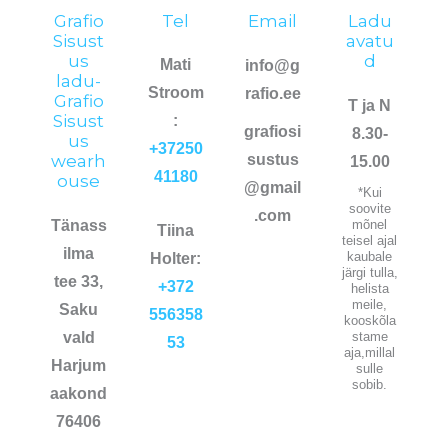
Grafio
Tel
Email
Ladu
Sisust
avatu
us
d
Mati
info@g
ladu-
Stroom
rafio.ee
Grafio
T ja N
Sisust
:
grafiosi
8.30-
us
+37250
wearh
sustus
15.00
41180
ouse
@gmail
*Kui
soovite
.com
Tänass
mõnel
Tiina
teisel ajal
ilma
kaubale
Holter:
järgi tulla,
tee 33,
+372
helista
meile,
Saku
556358
kooskõla
vald
stame
53
aja,millal
Harjum
sulle
sobib.
aakond
76406