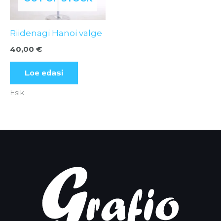
Riidenagi Hanoi valge
40,00
€
Loe edasi
Esik