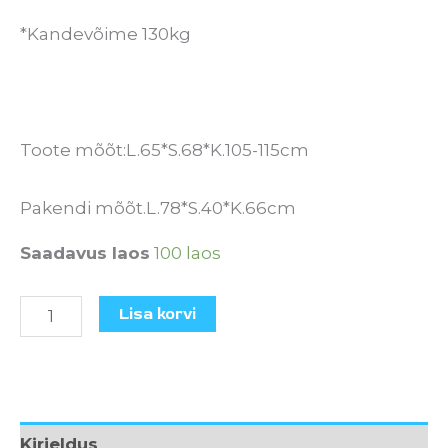
*Kandevõime 130kg
Toote mõõt:L.65*S.68*K.105-115cm
Pakendi mõõt.L.78*S.40*K.66cm
Saadavus laos
100 laos
Lisa korvi
Kirjeldus