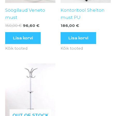
Söögilaud Veneto
Kontoritool Shelton
must
must PU
150,00
€
96,60
€
186,00
€
Lisa korvi
Lisa korvi
Kõik tooted
Kõik tooted
OUT OF STOCK