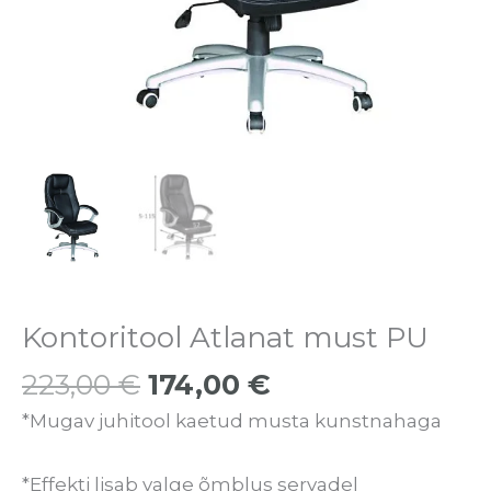
Kontoritool Atlanat must PU
223,00
€
174,00
€
*Mugav juhitool kaetud musta kunstnahaga
*Effekti lisab valge õmblus servadel