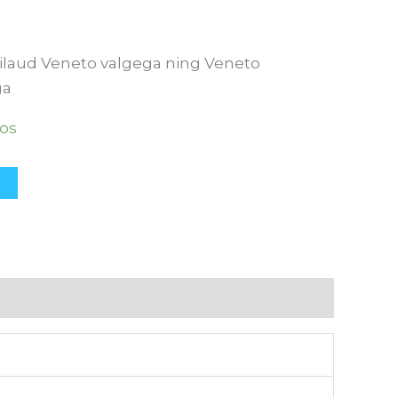
ilaud Veneto valgega ning Veneto
ga
aos