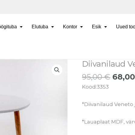
ögituba
Elutuba
Kontor
Esik
Uued too
Algn
Diivanilaud V
Diivanilaud
hind
Veneto
95,00
€
68,0
oli:
valge
95,00
Kood:3353
kogus
*Diivanilaud Veneto j
*Lauaplaat MDF, vär