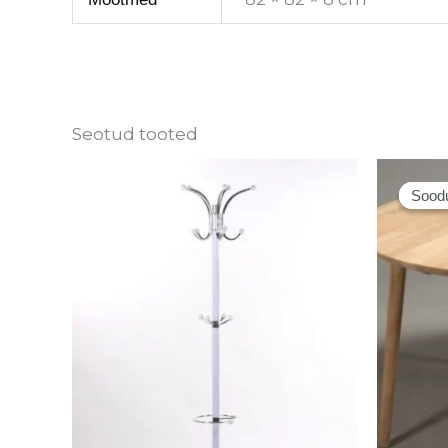
Seotud tooted
Sood
Sood