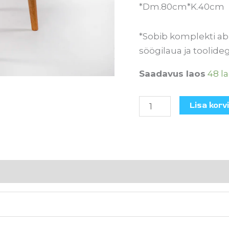
*Dm.80cm*K.40cm
*Sobib komplekti ab
söögilaua ja toolide
Saadavus laos
48 l
Lisa korvi