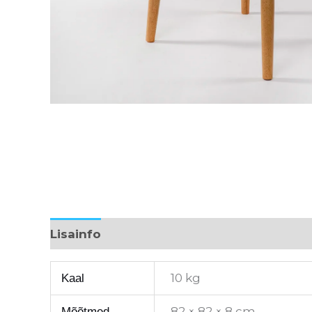
Lisainfo
10 kg
Kaal
82 × 82 × 8 cm
Mõõtmed