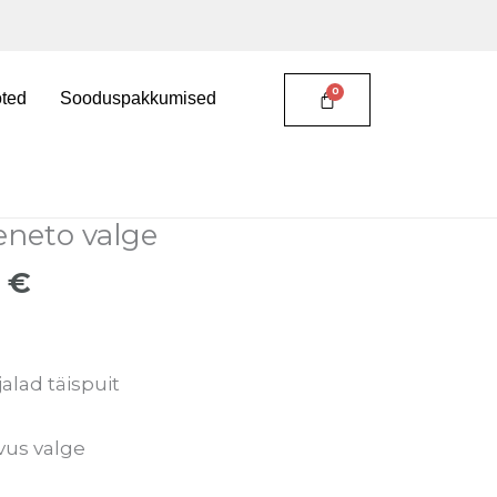
ted
Sooduspakkumised
e
Current
eneto valge
price
0
€
is:
 €.
68,00 €.
alad täispuit
vus valge