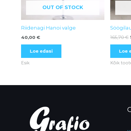
OUT OF STOCK
Riidenagi Hanoi valge
Söögila
40,00
€
165,70
€
Loe edasi
Loe 
Esik
Kõik toot
O