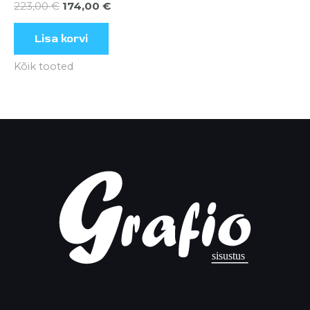
223,00
€
174,00
€
Lisa korvi
Kõik tooted