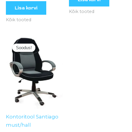
Lisa korvi
Kõik tooted
Kõik tooted
Algne
Current
hind
price
Soodus!
Soodus!
oli:
is:
223,00 €.
174,00 €.
Kontoritool Santiago
must/hall