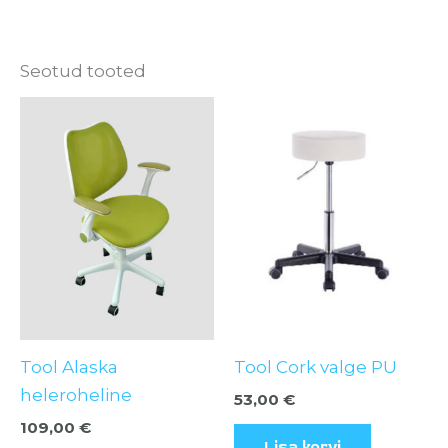
Seotud tooted
Tool Alaska
Tool Cork valge PU
heleroheline
53,00
€
109,00
€
Lisa korvi