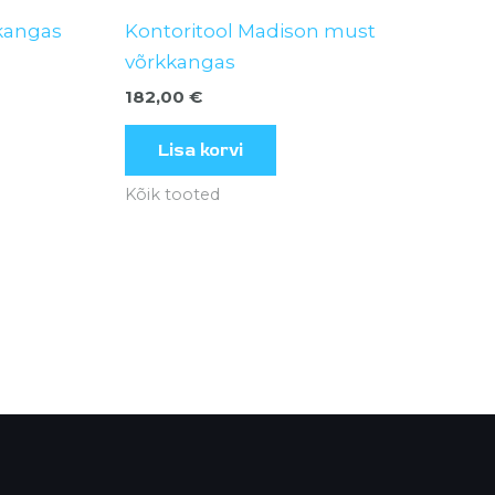
 kangas
Kontoritool Madison must
võrkkangas
182,00
€
Lisa korvi
Kõik tooted