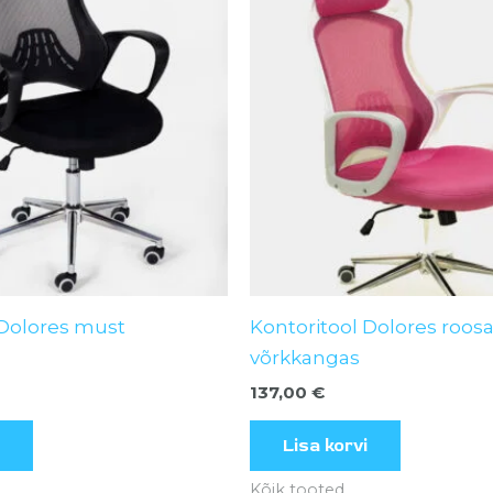
 Dolores must
Kontoritool Dolores roos
võrkkangas
137,00
€
Lisa korvi
Kõik tooted