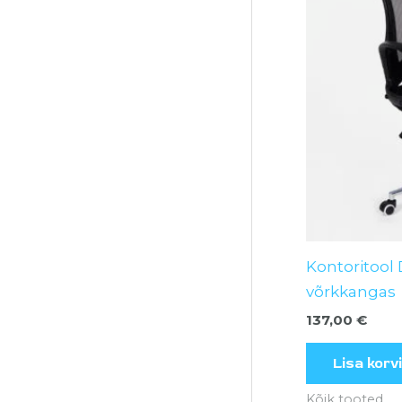
Kontoritool
võrkkangas
137,00
€
Lisa korvi
Kõik tooted