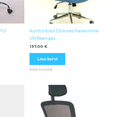
 PU
Kontoritool Dolores helesinine
võrkkangas
137,00
€
Lisa korvi
Kõik tooted