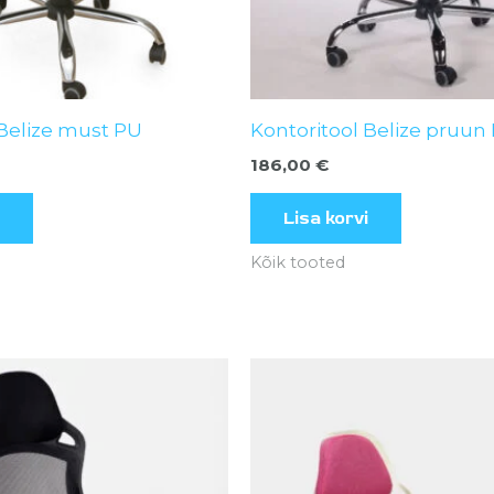
 Belize must PU
Kontoritool Belize pruun
186,00
€
Lisa korvi
Kõik tooted