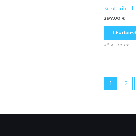
Kontoritool 
297,00
€
Lisa korvi
Kõik tooted
1
2