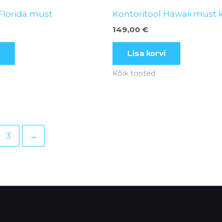
Florida must
Kontoritool Hawaii must
149,00
€
Lisa korvi
Kõik tooted
3
→