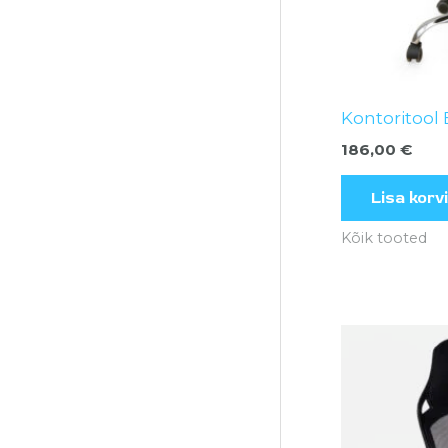
Kontoritool
186,00
€
Lisa korvi
Kõik tooted