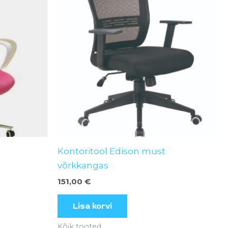
a
Kontoritool Edison must
võrkkangas
151,00
€
Lisa korvi
Kõik tooted