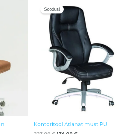
Algne
Current
hind
price
Soodus!
oli:
is:
223,00 €.
174,00 €.
un
Kontoritool Atlanat must PU
223,00
€
174,00
€