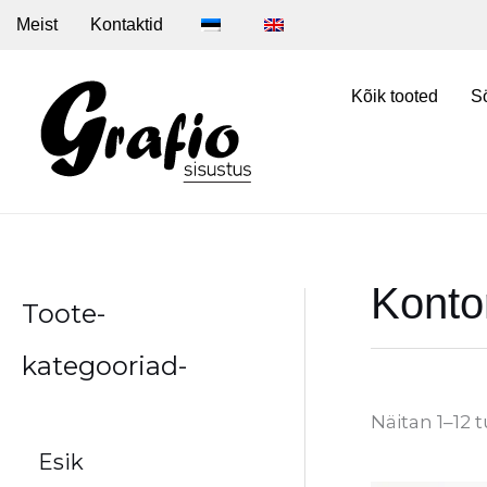
Skip
Meist
Kontaktid
to
content
Kõik tooted
S
Kontor
Toote-
kategooriad-
Näitan 1–12 
Esik