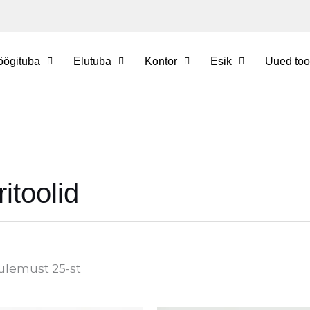
öögituba
Elutuba
Kontor
Esik
Uued too
itoolid
tulemust 25-st