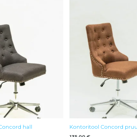
Concord hall
Kontoritool Concord pru
135,00
€