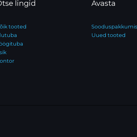
tse lingid
Avasta
õik tooted
Sooduspakkumi
lutuba
Uued tooted
öögituba
sik
ontor