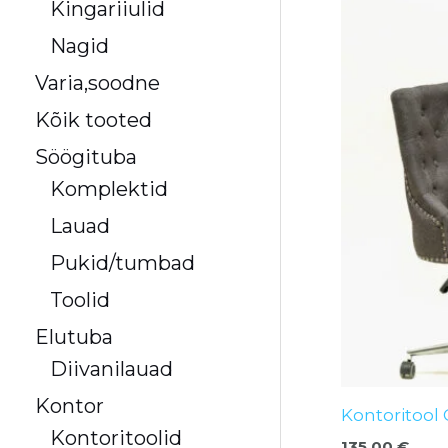
Kingariiulid
Nagid
Varia,soodne
Kõik tooted
Söögituba
Komplektid
Lauad
Pukid/tumbad
Toolid
Elutuba
Diivanilauad
Kontor
Kontoritool 
Kontoritoolid
135,00
€