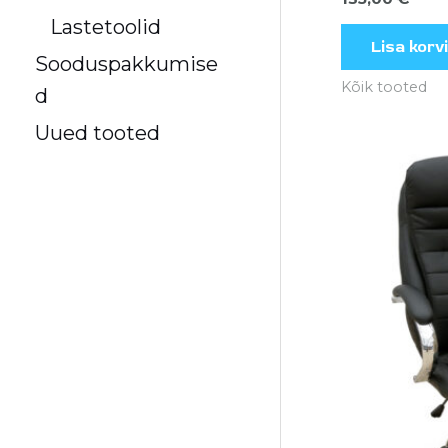
Lastetoolid
Lisa korvi
Sooduspakkumise
Kõik tooted
d
Uued tooted